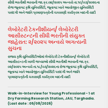
સીધી ભરતીથી ભરવાની જા.ક્ર.૦૪/૨૦૨૫ અન્વયે તા.૧૯/૦૩/૨૦૨૬ના
રોજ જૂનાગઢ કૃષિ યુનિવર્સિટી, જૂનાગઢ ખાતે આયોજીત યુનિવર્સિટી
પસંદગી અને જાતિ પ્રમાણપત્રોની ચકાસણી કાર્યક્રમ બાદની યાદી
લેબોરેટરી ટેકનીશીયન/ લેબોરેટરી
આસીસ્ટન્ટની સીધી ભરતીની સંયુક્ત
જાહેરાત: ૨/૨૦૨૫ અન્વયે અગત્યની
સુચના
રાજય કૃષિ યુનિવર્સિટીઓમાં લેબોરેટરી ટેકનીશીયન/ લેબોરેટરી
આસીસ્ટન્ટની ખાલી જગ્યાઓ સીધી ભરતીથી ભરવાની જા.ક્ર.
૦૨/૨૦૨૫ અન્વયે તા.૧૮/૦૩/૨૦૨૬ના રોજ જૂનાગઢ કૃષિ યુનિવર્સિટી,
જૂનાગઢ ખાતે આયોજીત યુનિવર્સિટી પસંદગી અને જાતિ
પ્રમાણપત્રોની ચકાસણી કાર્યક્રમ બાદની યાદી
Walk-in-Interview for Young Professional - 1 at
Dry Farming Research Station, JAU, Targhadia.
(Last date : 05/08/2026)