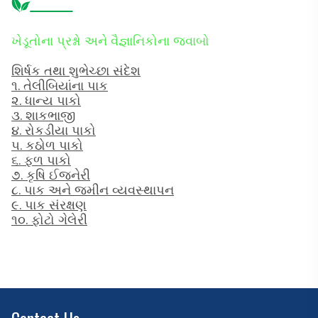
ખેડૂતોના પ્રશ્નો અને વૈજ્ઞાનિકોના જવાબો
શિર્ષક તથા શુભેચ્‍છા સંદેશ
૧. તેલી‍બિયાંના પાક
૨. ધાન્ય પાકો
૩. શાકભાજી
૪. રોકડીયા પાકો
૫. કઠોળ પાકો
૬. ફળ પાકો
૭. કૃષિ ઈજનેરી
૮. પાક અને જમીન વ્યવસ્થાપન
૯. પાક સંરક્ષણ
૧૦. ફોટો ગેલેરી